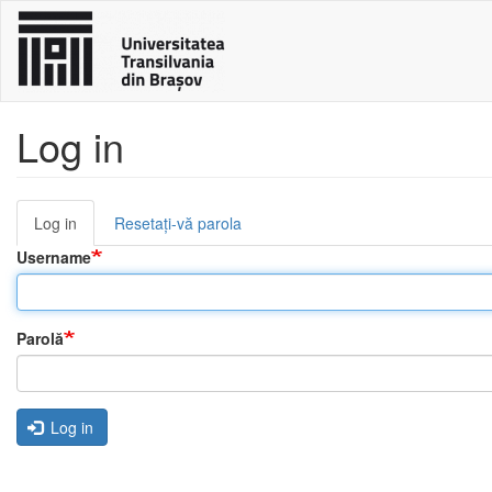
Sari
la
conținutul
principal
Log in
Log in
(tab
Resetați-vă parola
Primary
activ)
Username
tabs
Parolă
Log in