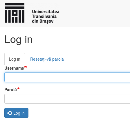
Sari
la
conținutul
principal
Log in
Log in
(tab
Resetați-vă parola
Primary
activ)
Username
tabs
Parolă
Log in